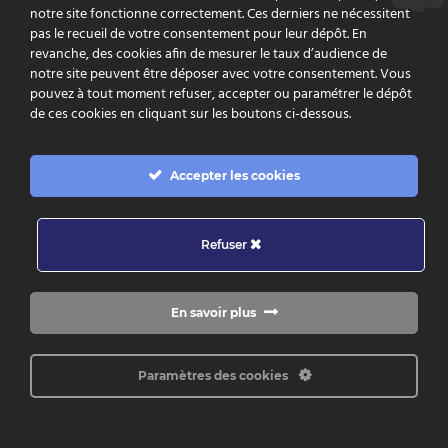
notre site fonctionne correctement. Ces derniers ne nécessitent
ACTICOR lève 15,5M€
pas le recueil de votre consentement pour leur dépôt. En
1 novembre 2021
revanche, des cookies afin de mesurer le taux d’audience de
notre site peuvent être déposer avec votre consentement. Vous
Acticor Biotech annonce le succès de son
pouvez à tout moment refuser, accepter ou paramétrer le dépôt
introduction en bourse sur Euronext, avec un
de ces cookies en cliquant sur les boutons ci-dessous.
montant levé de [...]
Accepter les cookies
En savoir plus
Refuser
En savoir plus
Paramètres des cookies